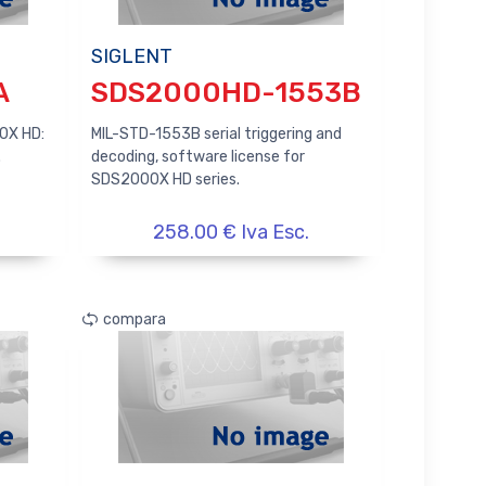
SIGLENT
A
SDS2000HD-1553B
00X HD:
MIL-STD-1553B serial triggering and
.
decoding, software license for
SDS2000X HD series.
258.00 € Iva Esc.
compara