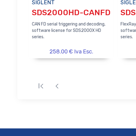
SIGLENT
SIGL
SDS2000HD-CANFD
CAN FD serial triggering and decoding,
FlexRay 
software license for SDS2000X HD
softwar
series.
series.
258.00 € Iva Esc.
|