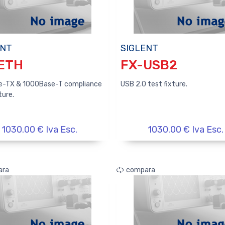
ENT
SIGLENT
ETH
FX-USB2
e-TX & 1000Base-T compliance
USB 2.0 test fixture.
ture.
1030.00 € Iva Esc.
1030.00 € Iva Esc.
ara
compara