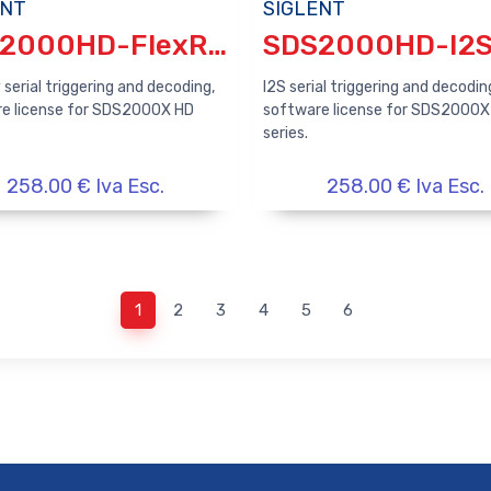
ENT
SIGLENT
SDS2000HD-FlexRay
SDS2000HD-I2
serial triggering and decoding,
I2S serial triggering and decodin
e license for SDS2000X HD
software license for SDS2000X
series.
258.00 € Iva Esc.
258.00 € Iva Esc.
1
2
3
4
5
6