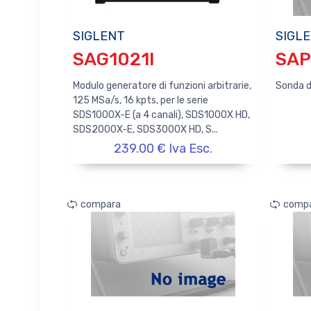
SIGLENT
SIGL
SAG1021I
SA
Modulo generatore di funzioni arbitrarie,
Sonda di
125 MSa/s, 16 kpts, per le serie
SDS1000X-E (a 4 canali), SDS1000X HD,
SDS2000X-E, SDS3000X HD, S...
239.00 € Iva Esc.
compara
comp