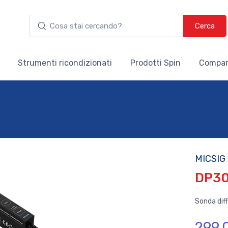
Cerca
Strumenti ricondizionati
Prodotti Spin
Compar
MICSIG
DP3
Sonda dif
299.