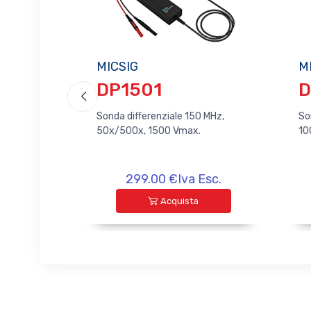
MICSIG
M
DP1501
D
Sonda differenziale 150 MHz,
So
50x/500x, 1500 Vmax.
10
299.00 €Iva Esc.
Acquista