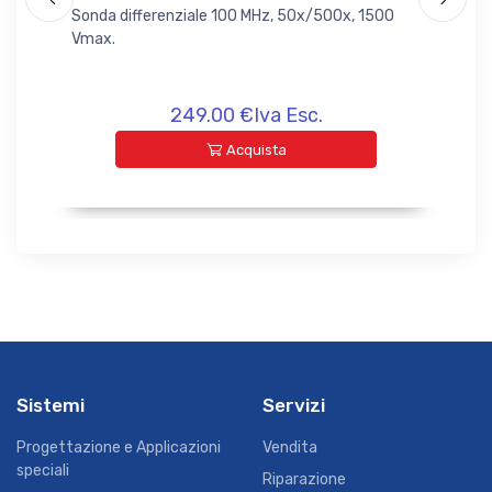
Sonda differenziale 100 MHz, 50x/500x, 1500
Son
Vmax.
Vma
249.00 €Iva Esc.
Acquista
Sistemi
Servizi
Progettazione e Applicazioni
Vendita
speciali
Riparazione