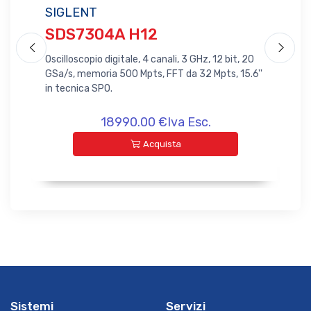
SIGLENT
SI
SDS7304A H12
S
20
Oscilloscopio digitale, 4 canali, 3 GHz, 12 bit, 20
Osci
FT
GSa/s, memoria 500 Mpts, FFT da 32 Mpts, 15.6''
GSa
in tecnica SPO.
in 
18990.00 €Iva Esc.
Acquista
Sistemi
Servizi