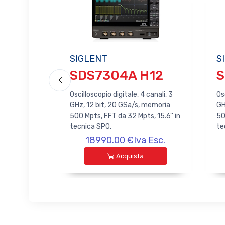
SIGLENT
S
SDS7304A H12
S
canali, 8
Oscilloscopio digitale, 4 canali, 3
Os
r ogni
GHz, 12 bit, 20 GSa/s, memoria
GH
pts, FFT
500 Mpts, FFT da 32 Mpts, 15.6'' in
50
cnica SPO.
tecnica SPO.
te
 Esc.
18990.00 €Iva Esc.
Acquista