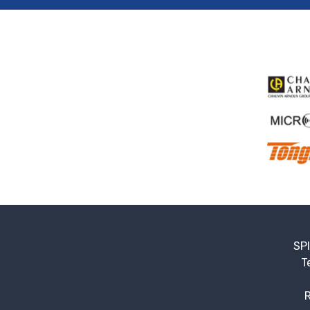
SPI
T
R