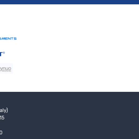
aly)
15
00