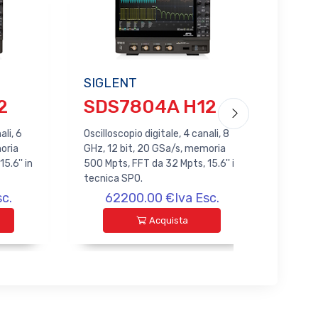
SIGLENT
SIG
2
SDS7804A H12
SD
ali, 6
Oscilloscopio digitale, 4 canali, 8
Oscill
oria
GHz, 12 bit, 20 GSa/s, memoria
GHz, 1
5.6'' in
500 Mpts, FFT da 32 Mpts, 15.6'' in
canal
tecnica SPO.
da 32 
c.
62200.00 €Iva Esc.
Acquista