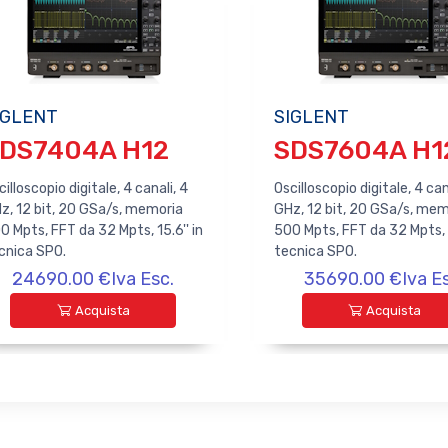
IGLENT
SIGLENT
DS7404A H12
SDS7604A H1
cilloscopio digitale, 4 canali, 4
Oscilloscopio digitale, 4 can
z, 12 bit, 20 GSa/s, memoria
GHz, 12 bit, 20 GSa/s, mem
0 Mpts, FFT da 32 Mpts, 15.6'' in
500 Mpts, FFT da 32 Mpts, 1
cnica SPO.
tecnica SPO.
24690.00 €Iva Esc.
35690.00 €Iva Es
Acquista
Acquista