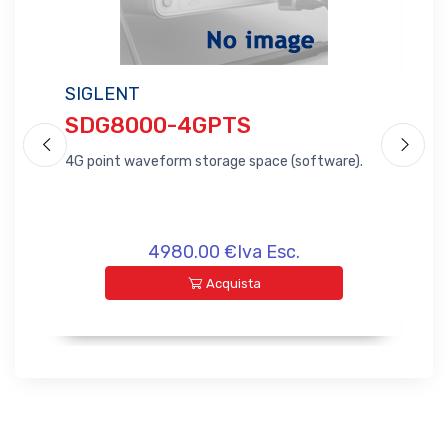
SIGLENT
SI
SDG8000-4GPTS
S
 10
4G point waveform storage space (software).
AC 
4980.00 €Iva Esc.
Acquista